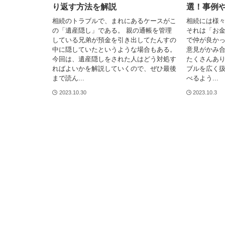
り返す方法を解説
選！事例
相続のトラブルで、まれにあるケースがこ
相続には様
の「遺産隠し」である。 親の通帳を管理
それは「お
している兄弟が預金を引き出してたんすの
で仲が良か
中に隠していたというような場合もある。
意見がかみ
今回は、遺産隠しをされた人はどう対処す
たくさんあり
ればよいかを解説していくので、ぜひ最後
ブルを広く
まで読ん...
べるよう...
2023.10.30
2023.10.3